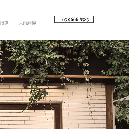
+65 9666 8585
指導
未雨綢繆